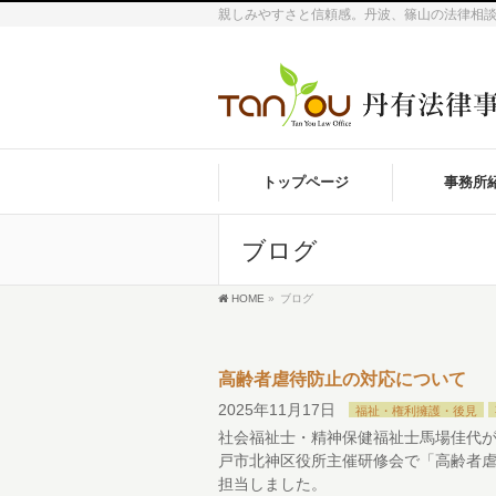
親しみやすさと信頼感。丹波、篠山の法律相談
トップページ
事務所
ブログ
HOME
»
ブログ
高齢者虐待防止の対応について
2025年11月17日
福祉・権利擁護・後見
社会福祉士・精神保健福祉士馬場佳代
戸市北神区役所主催研修会で「高齢者
担当しました。