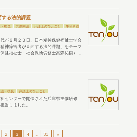
面する法的課題
護・後見
労働問題
弁護士のひとこと
事務所通
佳代が８月２３日、日本精神保健福祉士学会
に精神障害者が直面する法的課題」をテーマ
保健福祉士・社会保険労務士髙森祐樹） …
擁護・後見
弁護士のひとこと
福祉センターで開催された兵庫県主催研修
を担当しました。
2
3
4
…
31
»