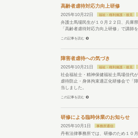
高齢者虐待対応力向上研修
2025年10月22日
福祉・権利擁護・後見
弁護士馬場民生が１０月２２日、兵庫
「高齢者虐待対応力向上研修」で講師
この記事を読む
障害者虐待への気づき
2025年10月21日
福祉・権利擁護・後見
社会福祉士・精神保健福祉士馬場佳代
虐待防止・身体拘束適正化研修会で「
当しました。
この記事を読む
研修による臨時休業のお知らせ
2025年10月1日
事務所通信
丹有法律事務所では、研修のため１０