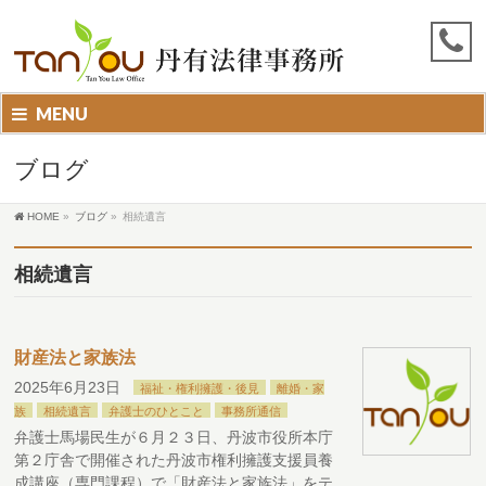
MENU
ブログ
HOME
»
ブログ
»
相続遺言
相続遺言
財産法と家族法
2025年6月23日
福祉・権利擁護・後見
離婚・家
族
相続遺言
弁護士のひとこと
事務所通信
弁護士馬場民生が６月２３日、丹波市役所本庁
第２庁舎で開催された丹波市権利擁護支援員養
成講座（専門課程）で「財産法と家族法」をテ