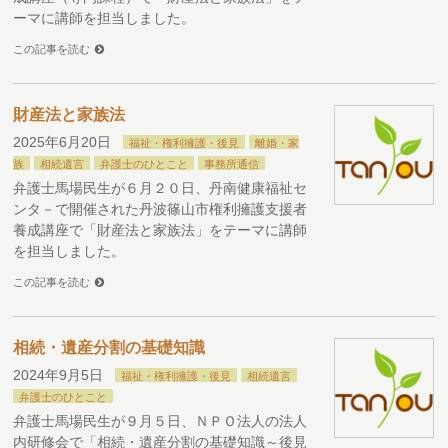
ーマに講師を担当しました。
この記事を読む
財産法と家族法
2025年6月20日
福祉・権利擁護・後見
離婚・家
族
相続遺言
弁護士のひとこと
事務所通信
弁護士馬場民生が６月２０日、丹南健康福祉セ
ンタ－で開催された丹波篠山市権利擁護支援者
養成講座で「財産法と家族法」をテーマに講師
を担当しました。
この記事を読む
相続・遺産分割の基礎知識
2024年9月5日
福祉・権利擁護・後見
相続遺言
弁護士のひとこと
弁護士馬場民生が９月５日、ＮＰＯ法人の法人
内研修会で「相続・遺産分割の基礎知識～後見